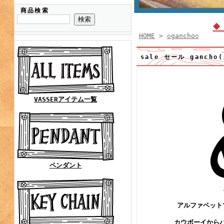
商品検索
◆
HOME
>
◇gancho◇
sale セール ganch
VASSERアイテム一覧
ペンダント
アルファベット
カウボーイから