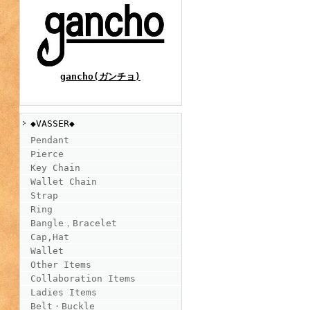
gancho(ガンチョ)
◆VASSER◆
Pendant
Pierce
Key Chain
Wallet Chain
Strap
Ring
Bangle，Bracelet
Cap,Hat
Wallet
Other Items
Collaboration Items
Ladies Items
Belt・Buckle