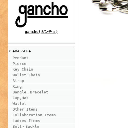
gancho(ガンチョ)
◆VASSER◆
Pendant
Pierce
Key Chain
Wallet Chain
Strap
Ring
Bangle，Bracelet
Cap,Hat
Wallet
Other Items
Collaboration Items
Ladies Items
Belt・Buckle