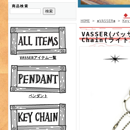
商品検索
◆
HOME
>
◆VASSER◆
>
Key
VASSER(バッサ
Chain(ライ
VASSERアイテム一覧
ペンダント