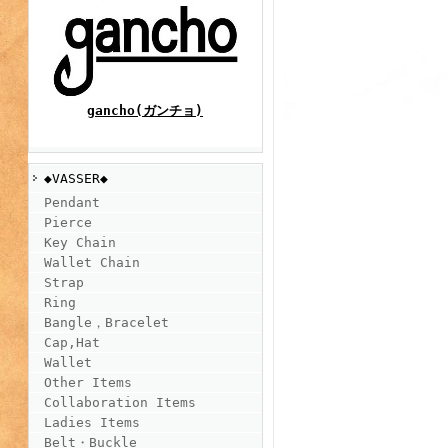
gancho(ガンチョ)
◆VASSER◆
Pendant
Pierce
Key Chain
Wallet Chain
Strap
Ring
Bangle，Bracelet
Cap,Hat
Wallet
Other Items
Collaboration Items
Ladies Items
Belt・Buckle