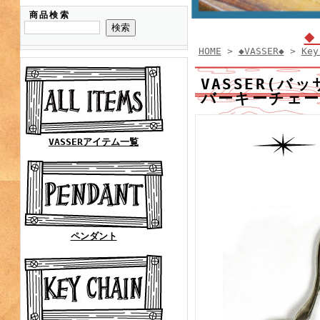
商品検索
◆
HOME
>
◆VASSER◆
>
Key
VASSER(バッ
バーキーチェ
VASSERアイテム一覧
ペンダント