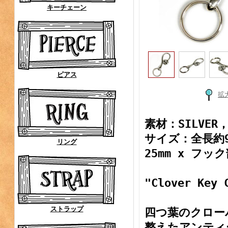
キーチェーン
ピアス
拡
素材：SILVE
サイズ：全長約9
リング
25mm x フッ
"Clover Key 
ストラップ
四つ葉のクロー
整えたアンティ