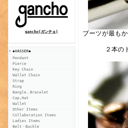
gancho(ガンチョ)
ブーツが最もか
２本の
◆VASSER◆
Pendant
Pierce
Key Chain
Wallet Chain
Strap
Ring
Bangle，Bracelet
Cap,Hat
Wallet
Other Items
Collaboration Items
Ladies Items
Belt・Buckle