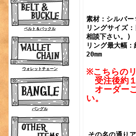
素材：シルバー
リングサイズ：
ベルト＆バックル
相談下さい。)
リング最大幅：約
20mm
ウォレットチェーン
※こちらの
受注後約１
オーダーご
い。
バングル
その名の通り