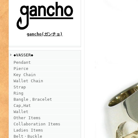
gancho(ガンチョ)
◆VASSER◆
Pendant
Pierce
Key Chain
Wallet Chain
Strap
Ring
Bangle，Bracelet
Cap,Hat
Wallet
Other Items
Collaboration Items
Ladies Items
Belt・Buckle