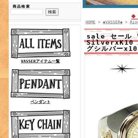
商品検索
◆
HOME
>
◆VASSER◆
>
Rin
sale セール 
SilverxK1
グシルバーx10
VASSERアイテム一覧
ペンダント